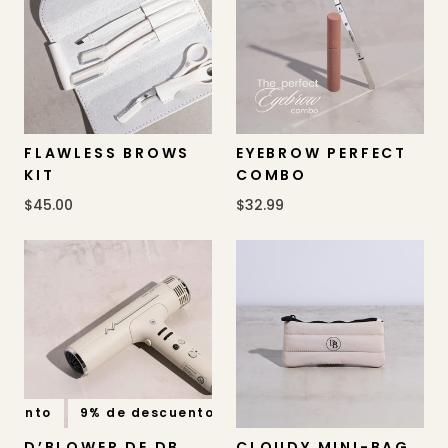
FLAWLESS BROWS
EYEBROW PERFECT
KIT
COMBO
$45.00
$32.99
uento
9% de descuento
9% de descuento
9% de 
D’BLOWER DE DB
CLOUDY MINI-BAG