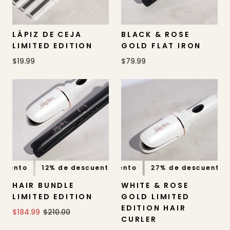
LÁPIZ DE CEJA
BLACK & ROSE
LIMITED EDITION
GOLD FLAT IRON
$19.99
$79.99
cuento
12% de descuento
27% de descuento
12% de descuento
27% de descuento
12% d
HAIR BUNDLE
WHITE & ROSE
LIMITED EDITION
GOLD LIMITED
EDITION HAIR
$184.99
$210.00
CURLER