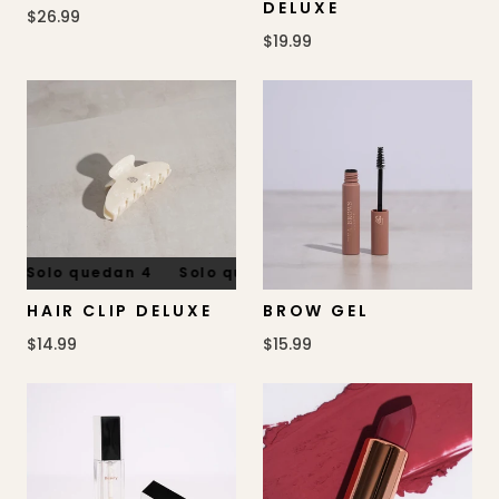
DELUXE
$26.99
$19.99
Solo quedan 4
Solo quedan 4
Solo quedan 4
So
HAIR CLIP DELUXE
BROW GEL
$14.99
$15.99