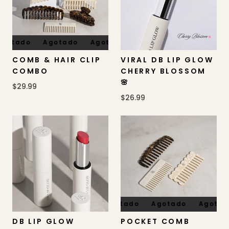
gotado
Agotado
Agotado
Agotado
Agotado
COMB & HAIR CLIP
VIRAL DB LIP GLOW
COMBO
CHERRY BLOSSOM
🌸
$29.99
$26.99
Agotado
Agotado
Agotado
Agotado
DB LIP GLOW
POCKET COMB