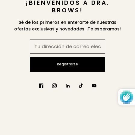
¡BIENVENIDOS A DRA.
CONTÁCTANOS
BROWS!
Isla Verde Mall Suite 202, Marginal Biascoechea.
Sé de los primeros en enterarte de nuestras
Carolina, PR, 00979. United States
ofertas exclusivas y novedades. ¡Te esperamos!
+1 787-330-2101
SUSCRÍBETE
REGISTRARSE
USD $